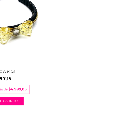
BOW KIDS
97,15
rés de
$4.999,05