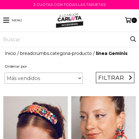
3 CUOTAS CON TODAS LAS TARJETAS
MENÚ
0
Inicio
/
breadcrumbs.categoria-producto
/
línea Geminis
Ordenar por
FILTRAR