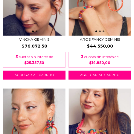
VINCHA GÉMINIS
AROS FANCY GEMINIS
$76.072,50
$44.550,00
3
cuotas sin interés de
3
cuotas sin interés de
$25.357,50
$14.850,00
AGREGAR AL CARRITO