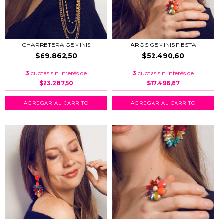
CHARRETERA GEMINIS
AROS GEMINIS FIESTA
$69.862,50
$52.490,60
3
cuotas sin interés de
3
cuotas sin interés de
$23.287,50
$17.496,87