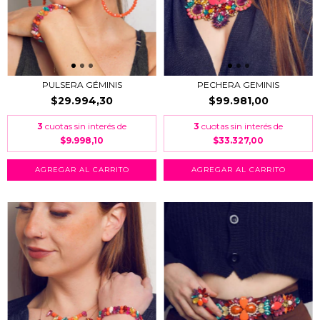
PULSERA GÉMINIS
PECHERA GEMINIS
$29.994,30
$99.981,00
3
cuotas sin interés de
3
cuotas sin interés de
$9.998,10
$33.327,00