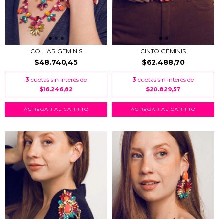
COLLAR GEMINIS
CINTO GEMINIS
$48.740,45
$62.488,70
3
cuotas sin interés de
3
cuotas sin interés de
$16.246,82
$20.829,57