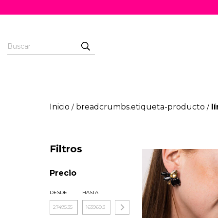
Inicio
breadcrumbs.etiqueta-producto
l
/
/
Filtros
Precio
DESDE
HASTA