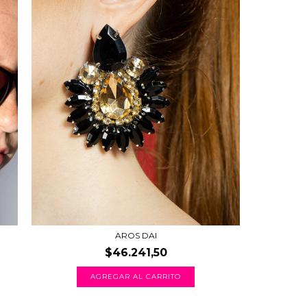
AROS DAI
$46.241,50